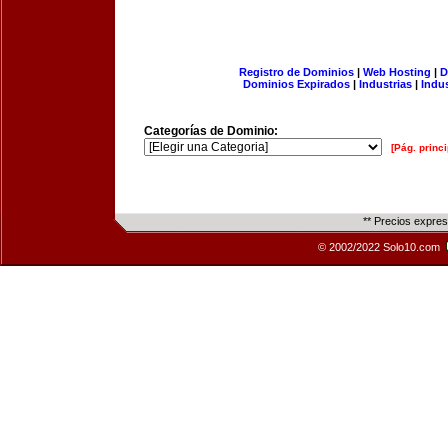
Registro de Dominios
|
Web Hosting
|
D
Dominios Expirados
|
Industrias
|
Indu
Categorías de Dominio:
[Pág. princi
** Precios expre
© 2002/2022 Solo10.com