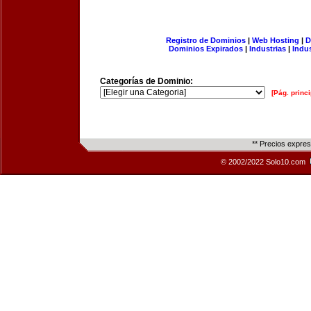
Registro de Dominios
|
Web Hosting
|
D
Dominios Expirados
|
Industrias
|
Indu
Categorías de Dominio:
[Pág. princi
** Precios expre
© 2002/2022 Solo10.com