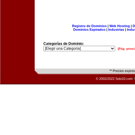
Registro de Dominios
|
Web Hosting
|
D
Dominios Expirados
|
Industrias
|
Indu
Categorías de Dominio:
[Pág. princi
** Precios expre
© 2002/2022 Solo10.com