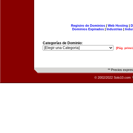
Registro de Dominios
|
Web Hosting
|
D
Dominios Expirados
|
Industrias
|
Indu
Categorías de Dominio:
[Pág. princi
** Precios expre
© 2002/2022 Solo10.com