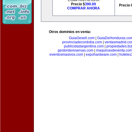
COMPRAR AHORA
Precio $
390.00
Precio 
COMPRAR AHORA
Otros dominios en venta:
GuiaGesell.com
|
GuiaDeHonduras.co
provinciadecordoba.com
|
ventasmadrid.c
publicidadargentina.com
|
propiedades.bi
gestordereservas.com
|
maquinasdeventa.co
eventosmasivos.com
|
expohardware.com
|
hotele