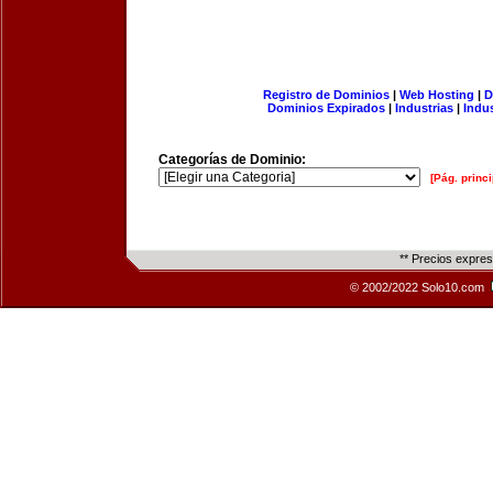
Registro de Dominios
|
Web Hosting
|
D
Dominios Expirados
|
Industrias
|
Indu
Categorías de Dominio:
[Pág. princi
** Precios expre
© 2002/2022 Solo10.com