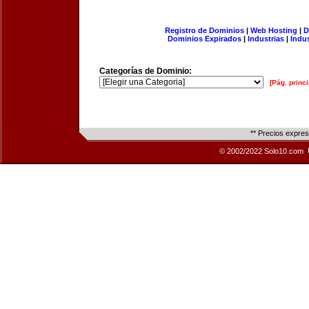
Registro de Dominios
|
Web Hosting
|
D
Dominios Expirados
|
Industrias
|
Indu
Categorías de Dominio:
[Pág. princi
** Precios expre
© 2002/2022 Solo10.com