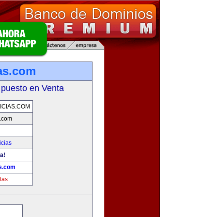
as.com
 puesto en Venta
CIAS.COM
s.com
icias
a!
as.com
tas