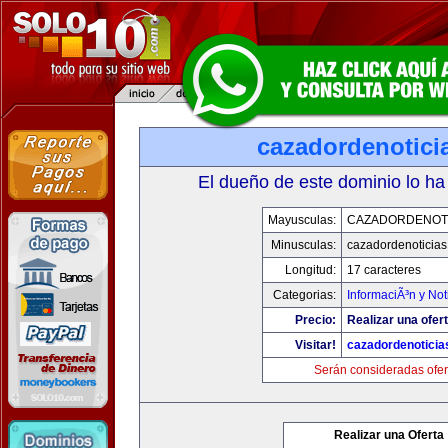
cazadordenotici
El dueño de este dominio lo ha
Mayusculas:
CAZADORDENOTI
Minusculas:
cazadordenoticia
Longitud:
17 caracteres
Categorias:
InformaciÃ³n y Not
Precio:
Realizar una ofert
Visitar!
cazadordenotici
Serán consideradas ofer
Realizar una Oferta