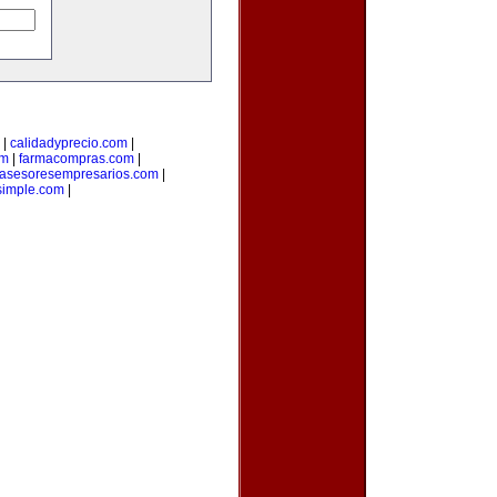
|
calidadyprecio.com
|
om
|
farmacompras.com
|
asesoresempresarios.com
|
osimple.com
|