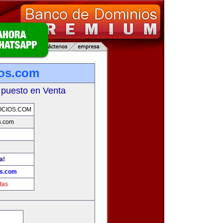
ios.com
 puesto en Venta
OCIOS.COM
s.com
a!
os.com
tas