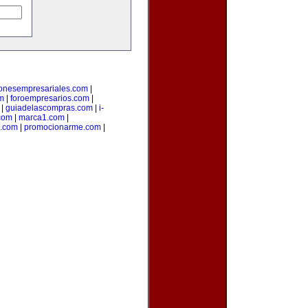
ionesempresariales.com
|
m
|
foroempresarios.com
|
|
guiadelascompras.com
|
i-
.com
|
marca1.com
|
s.com
|
promocionarme.com
|