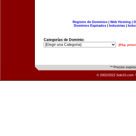
Registro de Dominios
|
Web Hosting
|
D
Dominios Expirados
|
Industrias
|
Indu
Categorías de Dominio:
[Pág. princi
** Precios expre
© 2002/2022 Solo10.com