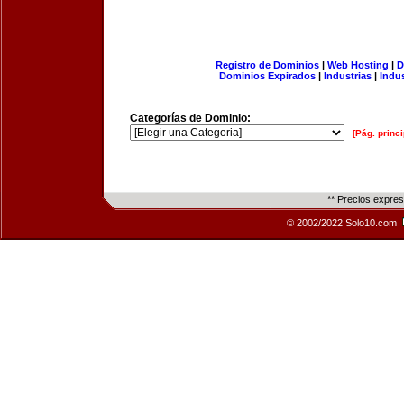
Registro de Dominios
|
Web Hosting
|
D
Dominios Expirados
|
Industrias
|
Indu
Categorías de Dominio:
[Pág. princi
** Precios expre
© 2002/2022 Solo10.com