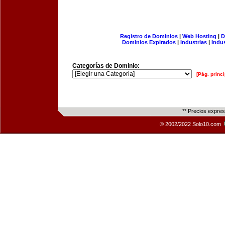
Registro de Dominios
|
Web Hosting
|
D
Dominios Expirados
|
Industrias
|
Indu
Categorías de Dominio:
[Pág. princi
** Precios expre
© 2002/2022 Solo10.com