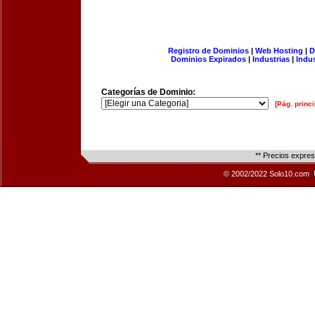
Registro de Dominios
|
Web Hosting
|
D
Dominios Expirados
|
Industrias
|
Indu
Categorías de Dominio:
[Pág. princi
** Precios expre
© 2002/2022 Solo10.com