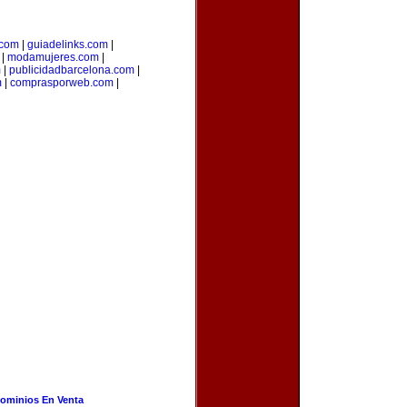
.com
|
guiadelinks.com
|
|
modamujeres.com
|
m
|
publicidadbarcelona.com
|
m
|
comprasporweb.com
|
ominios En Venta