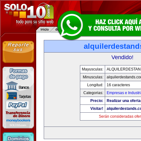
alquilerdestan
Vendido!
Mayusculas:
ALQUILERDESTA
Minusculas:
alquilerdestands.c
Longitud:
16 caracteres
Categorias:
Empresas e Industr
Precio:
Realizar una oferta
Visitar!
alquilerdestands.
Serán consideradas ofer