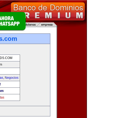
ds.com
NDS.COM
om
ias
,
Negocios
!
com
tas