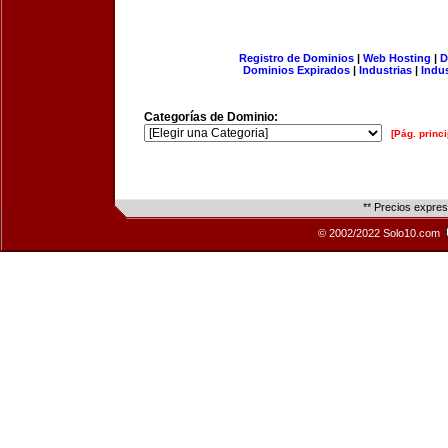
Registro de Dominios
|
Web Hosting
|
D
Dominios Expirados
|
Industrias
|
Indu
Categorías de Dominio:
[Pág. princi
** Precios expre
© 2002/2022 Solo10.com