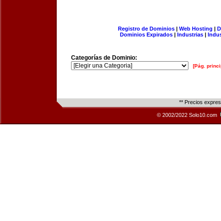
Registro de Dominios
|
Web Hosting
|
D
Dominios Expirados
|
Industrias
|
Indu
Categorías de Dominio:
[Pág. princi
** Precios expre
© 2002/2022 Solo10.com