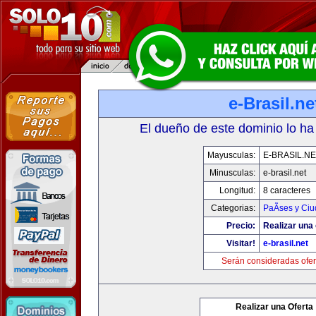
e-Brasil.ne
El dueño de este dominio lo ha
Mayusculas:
E-BRASIL.NE
Minusculas:
e-brasil.net
Longitud:
8 caracteres
Categorias:
PaÃ­ses y Ci
Precio:
Realizar una 
Visitar!
e-brasil.net
Serán consideradas ofer
Realizar una Oferta