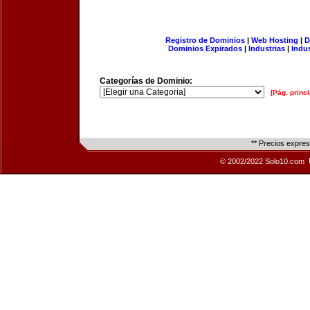
Registro de Dominios
|
Web Hosting
|
D
Dominios Expirados
|
Industrias
|
Indu
Categorías de Dominio:
[Pág. princi
** Precios expre
© 2002/2022 Solo10.com