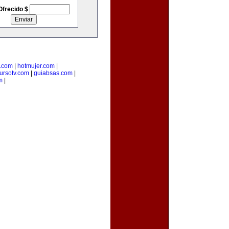
Ofrecido $
.com
|
hotmujer.com
|
ursotv.com
|
guiabsas.com
|
m
|