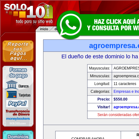
agroempresa
El dueño de este dominio lo ha
Mayusculas:
AGROEMPRE
Minusculas:
agroempresa.
Longitud:
11 caracteres
Categorias:
Empresas e Ind
Precio:
$550.00
Visitar!
agroempresa
Serán consideradas ofer
R