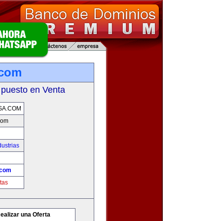
.com
 puesto en Venta
SA.COM
com
ustrias
.com
tas
ealizar una Oferta