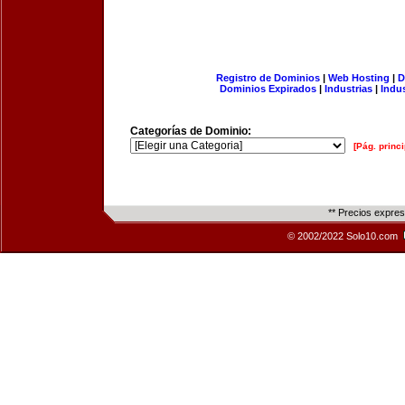
Registro de Dominios
|
Web Hosting
|
D
Dominios Expirados
|
Industrias
|
Indu
Categorías de Dominio:
[Pág. princi
** Precios expre
© 2002/2022 Solo10.com