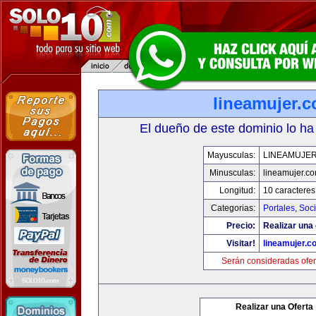
lineamujer.
El dueño de este dominio lo ha
Mayusculas:
LINEAMUJE
Minusculas:
lineamujer.c
Longitud:
10 caracteres
Categorias:
Portales
,
Soc
Precio:
Realizar una 
Visitar!
lineamujer.c
Serán consideradas ofer
Realizar una Oferta