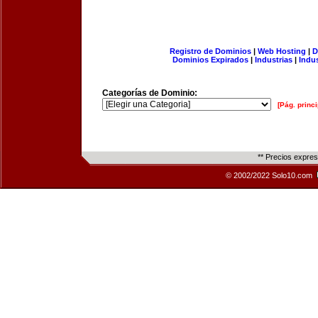
Registro de Dominios
|
Web Hosting
|
D
Dominios Expirados
|
Industrias
|
Indu
Categorías de Dominio:
[Pág. princi
** Precios expre
© 2002/2022 Solo10.com