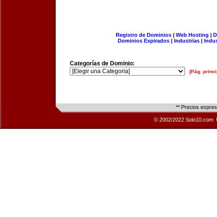
Registro de Dominios
|
Web Hosting
|
D
Dominios Expirados
|
Industrias
|
Indu
Categorías de Dominio:
[Pág. princi
** Precios expre
© 2002/2022 Solo10.com