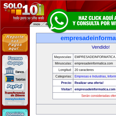
empresadeinforma
Vendido!
Mayusculas:
EMPRESADEINFORMATICA
Minusculas:
empresadeinformatica.com
Longitud:
20 caracteres
Categorias:
Empresas e Industrias
,
Infor
Precio:
Realizar una oferta!
Visitar!
empresadeinformatica.com
Serán consideradas ofer