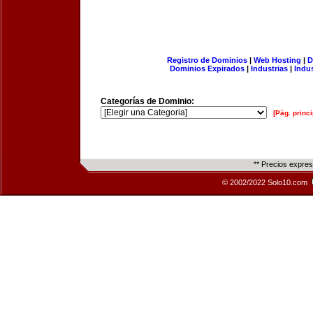
Registro de Dominios
|
Web Hosting
|
D
Dominios Expirados
|
Industrias
|
Indu
Categorías de Dominio:
[Pág. princi
** Precios expre
© 2002/2022 Solo10.com