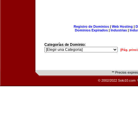
Registro de Dominios
|
Web Hosting
|
D
Dominios Expirados
|
Industrias
|
Indu
Categorías de Dominio:
[Pág. princi
** Precios expre
© 2002/2022 Solo10.com