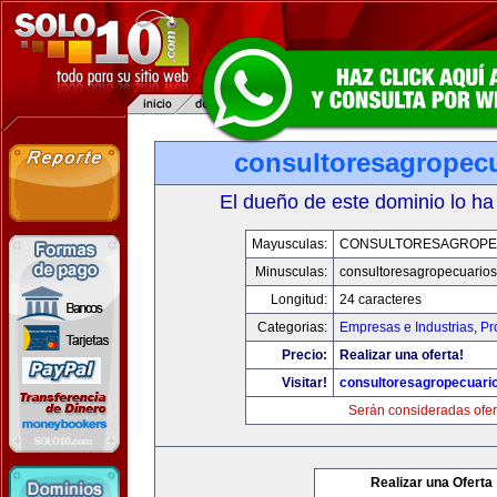
consultoresagropec
El dueño de este dominio lo ha
Mayusculas:
CONSULTORESAGROPE
Minusculas:
consultoresagropecuario
Longitud:
24 caracteres
Categorias:
Empresas e Industrias
,
Pr
Precio:
Realizar una oferta!
Visitar!
consultoresagropecuari
Serán consideradas ofer
Realizar una Oferta