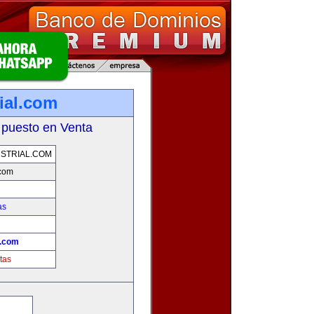
ial.com
 puesto en Venta
STRIAL.COM
.com
as
l.com
tas