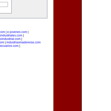
.com
|
e-jovenes.com
|
sindustriales.com
|
loindustrial.com
|
com
|
industriasmadereras.com
pecuarios.com
|