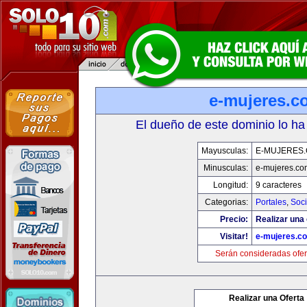
e-mujeres.c
El dueño de este dominio lo ha
Mayusculas:
E-MUJERES
Minusculas:
e-mujeres.co
Longitud:
9 caracteres
Categorias:
Portales
,
Soc
Precio:
Realizar una 
Visitar!
e-mujeres.c
Serán consideradas ofer
Realizar una Oferta