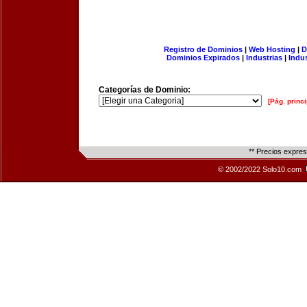
Registro de Dominios
|
Web Hosting
|
D
Dominios Expirados
|
Industrias
|
Indu
Categorías de Dominio:
[Pág. princi
** Precios expre
© 2002/2022 Solo10.com